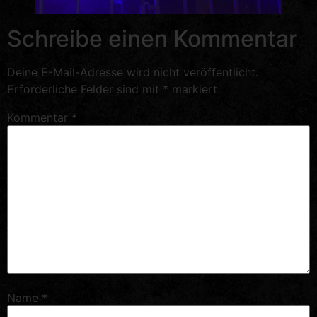
Schreibe einen Kommentar
Deine E-Mail-Adresse wird nicht veröffentlicht.
Erforderliche Felder sind mit
*
markiert
Kommentar
*
Name
*