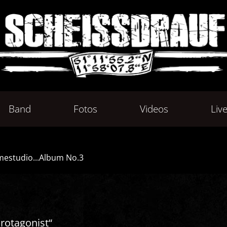
Band
Fotos
Videos
Liv
hmestudio...Album No.3
rotagonist“