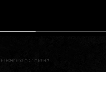
he Felder sind mit
*
markiert